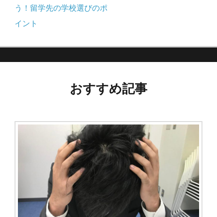
稿
の
う！留学先の学校選びのポ
記
イント
ナ
事:
ビ
ゲ
おすすめ記事
ー
シ
ョ
ン