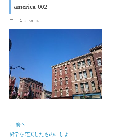
america-002
投
投
SLdai7uK
稿
稿
日
者
← 前へ
投
前
留学を充実したものにしよ