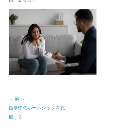
投
投
SLdai7uK
稿
稿
日
者
← 前へ
投
前
留学中のホームシックを克
稿
の
服する
記
ナ