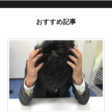
事:
ビ
おすすめ記事
ゲ
ー
シ
ョ
ン