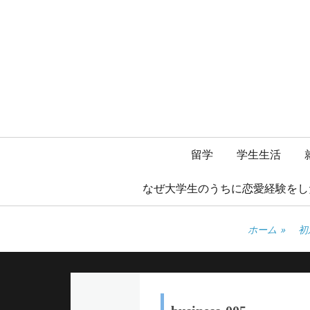
メ
留学
学生生活
イ
なぜ大学生のうちに恋愛経験をし
ン
ホーム
»
初
メ
ニ