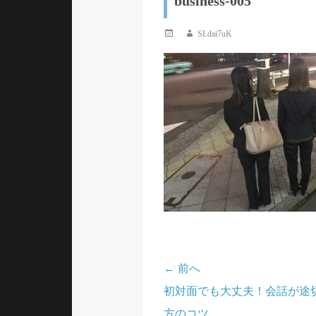
business-005
ュ
投
投
SLdai7uK
稿
稿
ー
日
者
← 前へ
投
前
初対面でも大丈夫！会話が途
稿
の
方のコツ