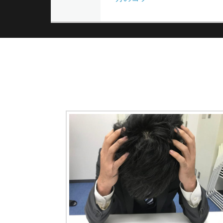
記
ナ
事:
ビ
ゲ
ー
シ
ョ
ン