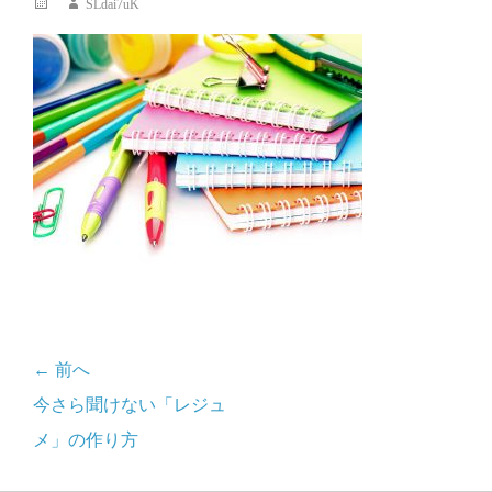
投
投
SLdai7uK
稿
稿
日
者
← 前へ
投
前
今さら聞けない「レジュ
稿
の
メ」の作り方
記
ナ