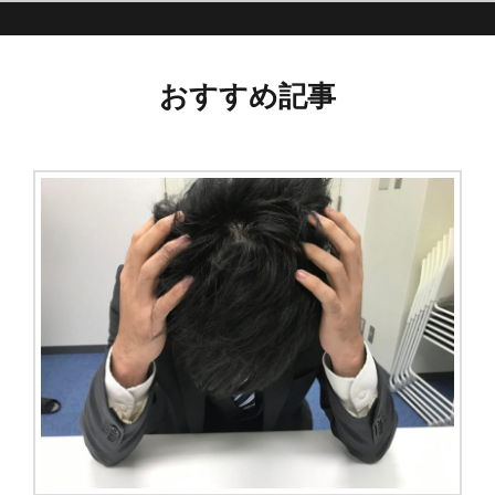
事:
ビ
おすすめ記事
ゲ
ー
シ
ョ
ン