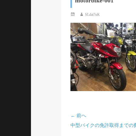
motorbike-001
ュ
投
投
SLdai7uK
稿
稿
ー
日
者
← 前へ
投
前
中型バイクの免許取得までの
稿
の