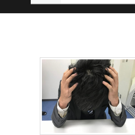
記
ナ
事:
ビ
ゲ
ー
シ
ョ
ン