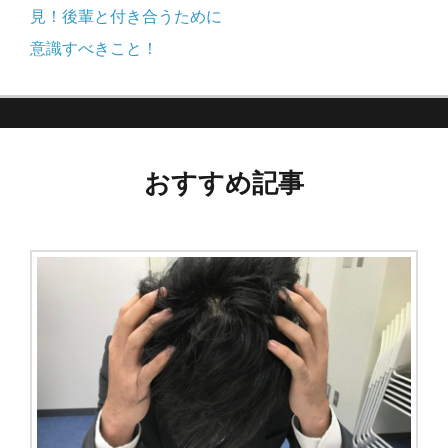
稿
の
見！後輩と付き合うために
記
意識すべきこと！
ナ
事:
ビ
ゲ
おすすめ記事
ー
シ
ョ
ン