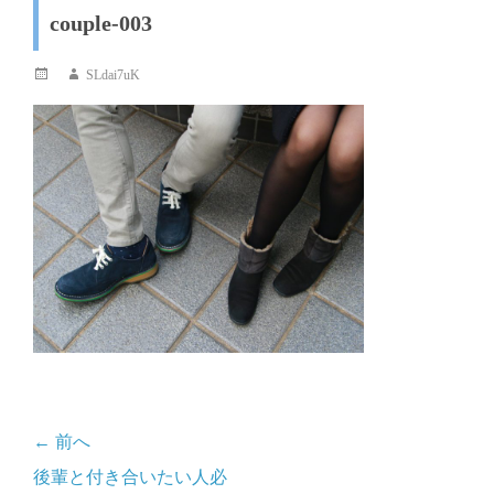
couple-003
投
投
SLdai7uK
稿
稿
日
者
← 前へ
投
前
後輩と付き合いたい人必