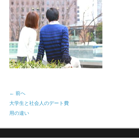
日
者
← 前へ
投
前
大学生と社会人のデート費
稿
の
用の違い
記
ナ
事: