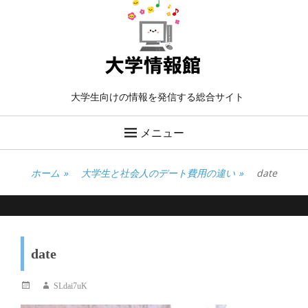
大学生向けの情報を発信する総合サイト
メニュー
ホーム
»
大学生と社会人のデート費用の違い
»
date
date
投
投
SLdai7uK
稿
稿