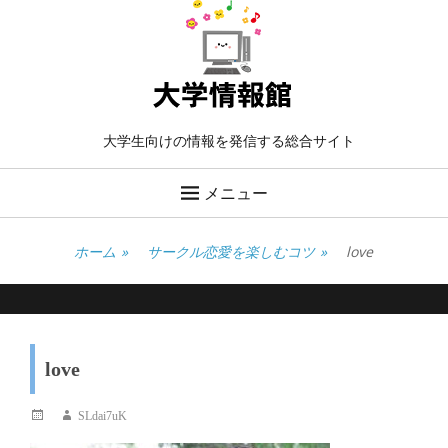
大学生向けの情報を発信する総合サイト
メニュー
ホーム
»
サークル恋愛を楽しむコツ
»
love
love
投
投
SLdai7uK
稿
稿