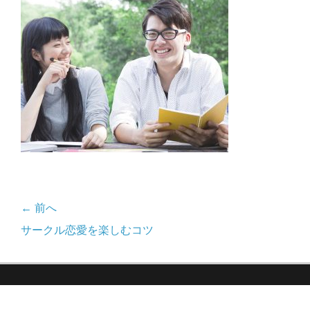
日
者
← 前へ
投
前
サークル恋愛を楽しむコツ
稿
の
記
ナ
事: