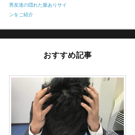
稿
の
男友達の隠れた脈ありサイ
記
ンをご紹介
ナ
事:
ビ
ゲ
おすすめ記事
ー
シ
ョ
ン