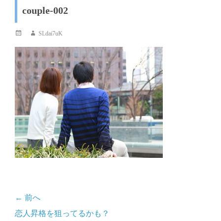
couple-002
投
投
SLdai7uK
稿
稿
日
者
← 前へ
投
前
恋人昇格を狙ってるかも？