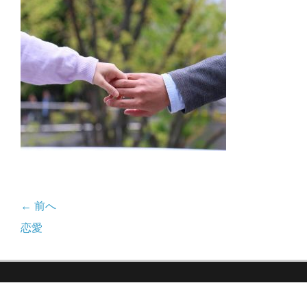
日
者
← 前へ
投
前
恋愛
稿
の
記
ナ
事: