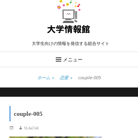
大学生向けの情報を発信する総合サイト
メニュー
ホーム
»
恋愛
»
couple-005
couple-005
投
投
SLdai7uK
稿
稿