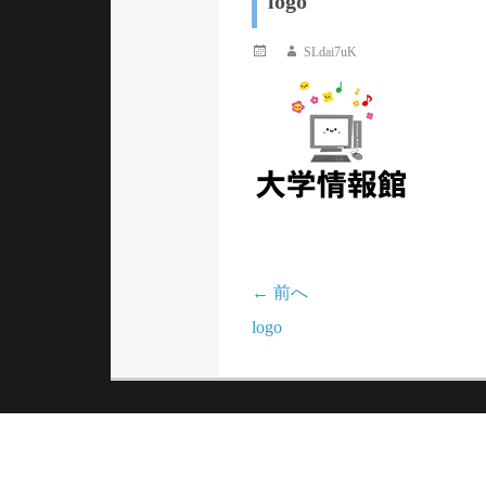
logo
ュ
投
投
SLdai7uK
稿
稿
ー
日
者
← 前へ
投
前
logo
稿
の
記
ナ
事: