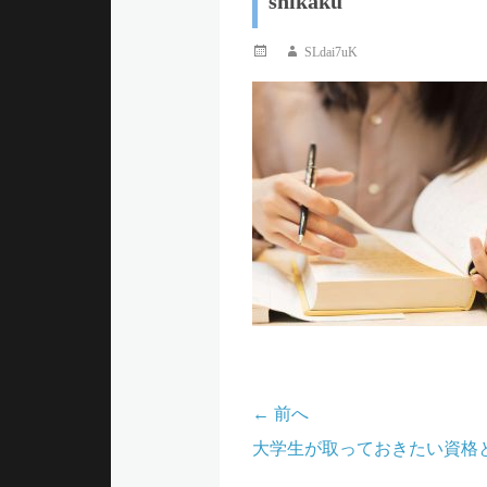
shikaku
ュ
投
投
SLdai7uK
稿
稿
ー
日
者
← 前へ
投
前
大学生が取っておきたい資格
稿
の