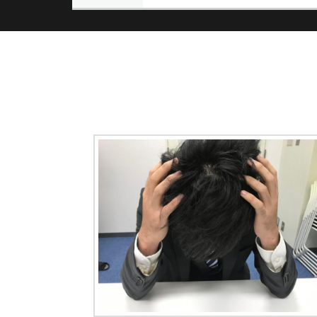
記
ナ
事:
ビ
ゲ
ー
シ
ョ
ン