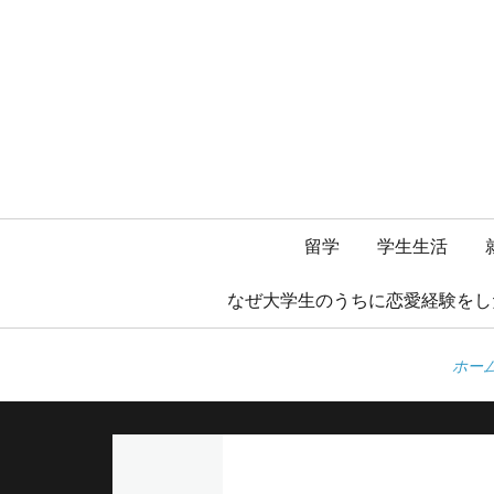
メ
留学
学生生活
イ
なぜ大学生のうちに恋愛経験をし
ン
ホー
メ
ニ