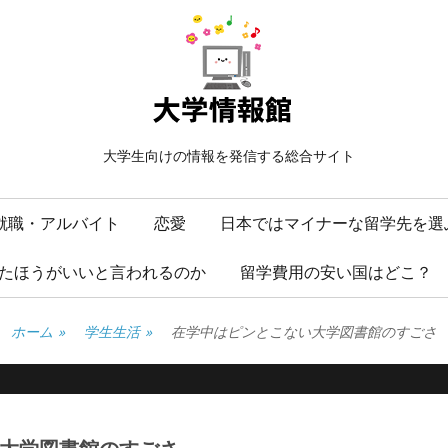
大学生向けの情報を発信する総合サイト
就職・アルバイト
恋愛
日本ではマイナーな留学先を選
たほうがいいと言われるのか
留学費用の安い国はどこ？
ホーム
»
学生生活
»
在学中はピンとこない大学図書館のすごさ